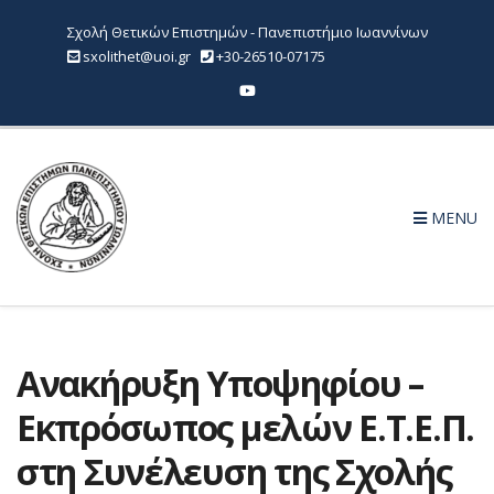
Σχολή Θετικών Επιστημών - Πανεπιστήμιο Ιωαννίνων
sxolithet@uoi.gr
+30-26510-07175
MENU
Ανακήρυξη Υποψηφίου –
Εκπρόσωπος μελών Ε.Τ.Ε.Π.
στη Συνέλευση της Σχολής