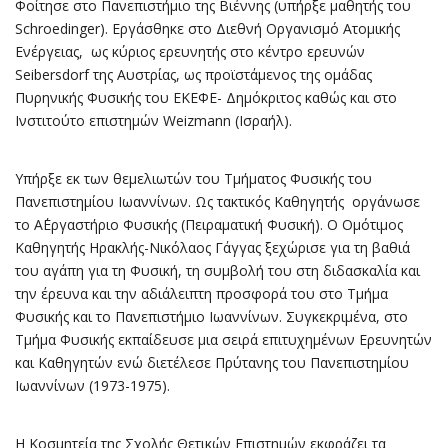
Φοίτησε στο Πανεπιστήμιο της Βιέννης (υπήρξε μαθητής του
Schroedinger). Εργάσθηκε στο Διεθνή Οργανισμό Ατομικής
Ενέργειας, ως κύριος ερευνητής στο κέντρο ερευνών
Seibersdorf της Αυστρίας, ως προϊστάμενος της ομάδας
Πυρηνικής Φυσικής του ΕΚΕΦΕ- Δημόκριτος καθώς και στο
Ινστιτούτο επιστημών Weizmann (Ισραήλ).
Υπήρξε εκ των θεμελιωτών του Τμήματος Φυσικής του
Πανεπιστημίου Ιωαννίνων. Ως τακτικός Καθηγητής οργάνωσε
το Α΄Εργαστήριο Φυσικής (Πειραματική Φυσική). Ο Ομότιμος
Καθηγητής Ηρακλής-Νικόλαος Γάγγας ξεχώρισε για τη βαθιά
του αγάπη για τη Φυσική, τη συμβολή του στη διδασκαλία και
την έρευνα και την αδιάλειπτη προσφορά του στο Τμήμα
Φυσικής και το Πανεπιστήμιο Ιωαννίνων. Συγκεκριμένα, στο
Τμήμα Φυσικής εκπαίδευσε μια σειρά επιτυχημένων Ερευνητών
και Καθηγητών ενώ διετέλεσε Πρύτανης του Πανεπιστημίου
Ιωαννίνων (1973-1975).
Η Κοσμητεία της Σχολής Θετικών Επιστημών εκφράζει τα