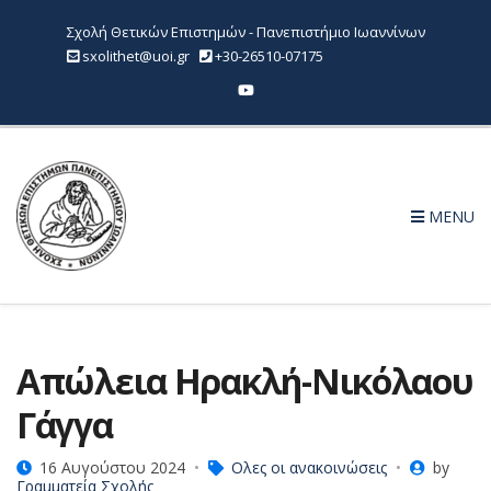
Σχολή Θετικών Επιστημών - Πανεπιστήμιο Ιωαννίνων
sxolithet@uoi.gr
+30-26510-07175
MENU
Απώλεια Ηρακλή-Νικόλαου
Γάγγα
16 Αυγούστου 2024
Ολες οι ανακοινώσεις
by
Γραμματεία Σχολής