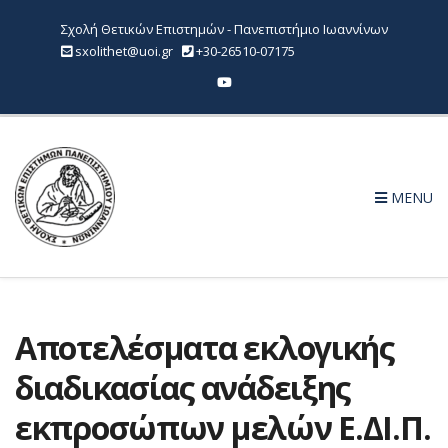
Σχολή Θετικών Επιστημών - Πανεπιστήμιο Ιωαννίνων
sxolithet@uoi.gr
+30-26510-07175
MENU
Αποτελέσματα εκλογικής
διαδικασίας ανάδειξης
εκπροσώπων μελών Ε.ΔΙ.Π.