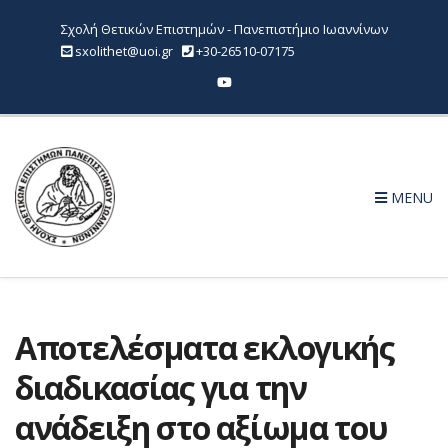
Σχολή Θετικών Επιστημών - Πανεπιστήμιο Ιωαννίνων
sxolithet@uoi.gr
+30-26510-07175
MENU
Αποτελέσματα εκλογικής
διαδικασίας για την
ανάδειξη στο αξίωμα του