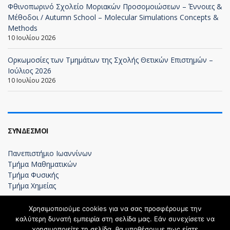
Φθινοπωρινό Σχολείο Μοριακών Προσομοιώσεων – Έννοιες &
Μέθοδοι / Autumn School – Molecular Simulations Concepts &
Methods
10 Ιουλίου 2026
Ορκωμοσίες των Τμημάτων της Σχολής Θετικών Επιστημών –
Ιούλιος 2026
10 Ιουλίου 2026
ΣΎΝΔΕΣΜΟΙ
Πανεπιστήμιο Ιωαννίνων
Τμήμα Μαθηματικών
Τμήμα Φυσικής
Τμήμα Χημείας
Χρησιμοποιούμε cookies για να σας προσφέρουμε την
καλύτερη δυνατή εμπειρία στη σελίδα μας. Εάν συνεχίσετε να
χρησιμοποιείτε τη σελίδα, θα υποθέσουμε πως είστε