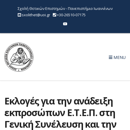
Σχολή Θετικών Επιστημών - Πανεπιστήμιο Ιωαννίνων
sxolithet@uoi.gr
+30-26510-07175
MENU
Εκλογές για την ανάδειξη
εκπροσώπων Ε.Τ.Ε.Π. στη
Γενική Συνέλευση και την